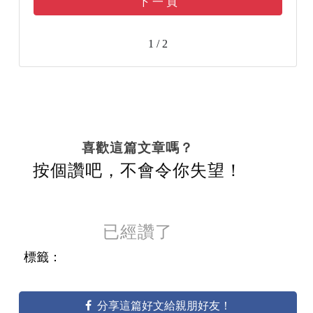
下 一 頁
1 / 2
喜歡這篇文章嗎？
按個讚吧，不會令你失望！
已經讚了
標籤：
分享這篇好文給親朋好友！