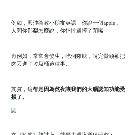
例如，興沖衝教小朋友英語，你說一個apple，
人問你那梨怎麼說，你悻悻選擇了閉嘴。
再例如，常常會發生，吃個雞腿，啃完骨頭卻把
肉丟進了垃圾桶這種事…
其實，這都是
因為熬夜讓我們的大腦認知功能受
損了。
在《科學》雜誌上，就發表過這樣項研究：