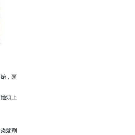
開始，頭
來她頭上
說染髮劑