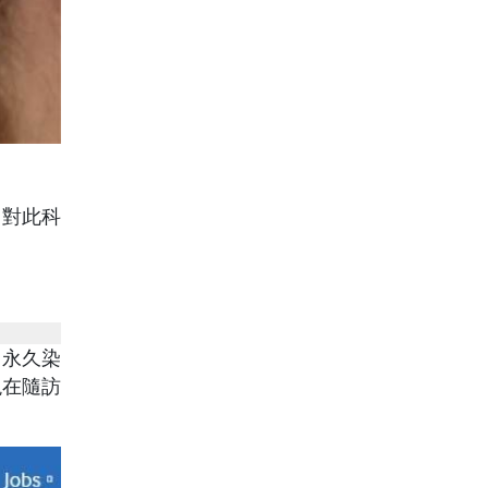
，對此科
用永久染
現在隨訪