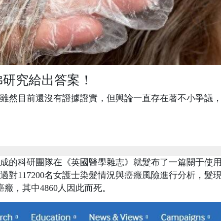
佛研究給出答案！
雖然目前還沒有證據證實，但輿論一直存在著不小爭議
成的科研團隊在《英國醫學雜志》就髮布了一篇關于使
對117200名女護士染髮情況與癌癥風險進行分析，髮
癌癥，其中4860人因此而死。