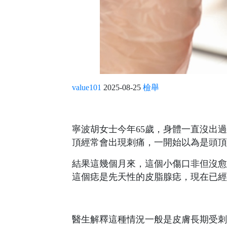
value101
2025-08-25
檢舉
寧波胡女士今年65歲，身體一直沒出
頂經常會出現刺痛，一開始以為是頭頂
結果這幾個月來，這個小傷口非但沒愈
這個痣是先天性的皮脂腺痣，現在已經
醫生解釋這種情況一般是皮膚長期受刺