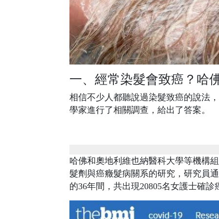
一、經常染髮會致癌？哈
相信不少人都聽說過染髮致癌的說法，
學家進行了相關調查，給出了答案。
哈佛和奧地利維也納醫科大學等機構組
髮劑與癌癥髮病關系的研究，研究員通過
的36年間，共出現20805名女護士確診