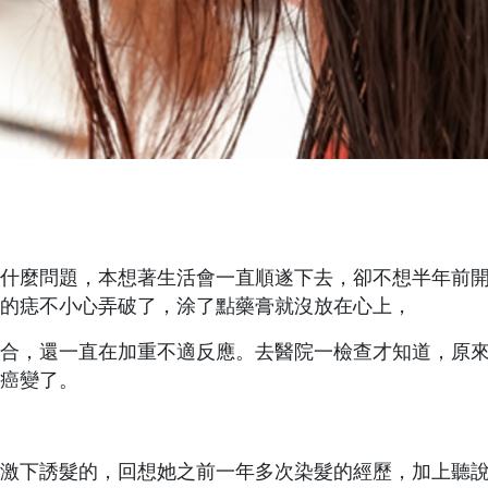
過什麼問題，本想著生活會一直順遂下去，卻不想半年前
的痣不小心弄破了，涂了點藥膏就沒放在心上，
合，還一直在加重不適反應。去醫院一檢查才知道，原
癌變了。
激下誘髮的，回想她之前一年多次染髮的經歷，加上聽