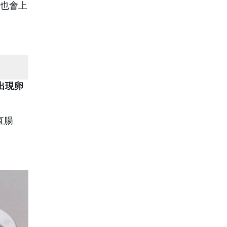
險也會上
出現卵
直腸