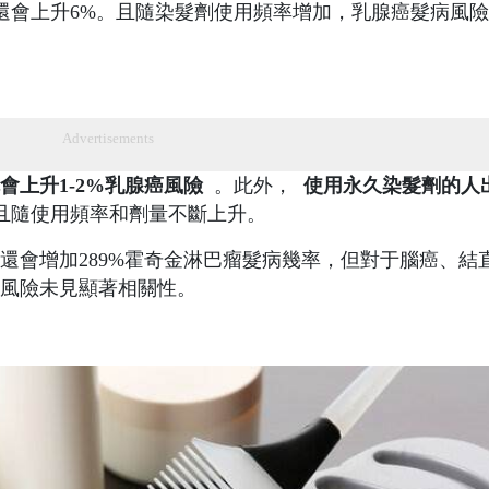
會上升6%。且隨染髮劑使用頻率增加，乳腺癌髮病風
Advertisements
會上升1-2%乳腺癌風險
。此外，
使用永久染髮劑的人
且隨使用頻率和劑量不斷上升。
還會增加289%霍奇金淋巴瘤髮病幾率，但對于腦癌、結
風險未見顯著相關性。