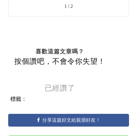
1 / 2
喜歡這篇文章嗎？
按個讚吧，不會令你失望！
已經讚了
標籤：
分享這篇好文給親朋好友！