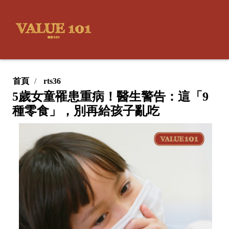
首頁
rts36
5歲女童罹患重病！醫生警告：這「9
種零食」，別再給孩子亂吃