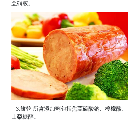
亞硝胺。
3.餅乾 所含添加劑包括焦亞硫酸鈉、檸檬酸、
山梨糖醇。