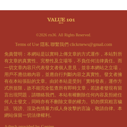
©2026 rts36. All Rights Reserved.
Terms of Use
隱私
聯繫我們
clickrnews@gmail.com
免責聲明：本網站是以實時上傳文章的方式運作，本站對所
有文章的真實性、完整性及立場等，不負任何法律責任。而
一切文章內容只代表發文者個人意見，並非本網站之立場，
用戶不應信賴內容，並應自行判斷內容之真實性。發文者擁
有在本站張貼的文章。由於本站是受到「實時發表」運作方
式所規限，故不能完全監查所有即時文章，若讀者發現有留
言出現問題，請聯絡我們。本站有權刪除任何內容及拒絕任
何人士發文，同時亦有不刪除文章的權力。切勿撰寫粗言穢
語、毀謗、渲染色情暴力或人身攻擊的言論，敬請自律。本
網站保留一切法律權利。
Adtech provided by Geniee