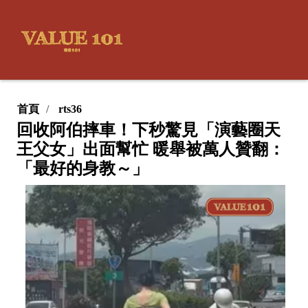
首頁
rts36
回收阿伯摔車！下秒驚見「演藝圈天
王父女」出面幫忙 暖舉被萬人贊翻：
「最好的身教～」