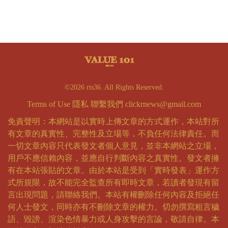
©2026 rts36. All Rights Reserved.
Terms of Use
隱私
聯繫我們
clickrnews@gmail.com
免責聲明：本網站是以實時上傳文章的方式運作，本站對所
有文章的真實性、完整性及立場等，不負任何法律責任。而
一切文章內容只代表發文者個人意見，並非本網站之立場，
用戶不應信賴內容，並應自行判斷內容之真實性。發文者擁
有在本站張貼的文章。由於本站是受到「實時發表」運作方
式所規限，故不能完全監查所有即時文章，若讀者發現有留
言出現問題，請聯絡我們。本站有權刪除任何內容及拒絕任
何人士發文，同時亦有不刪除文章的權力。切勿撰寫粗言穢
語、毀謗、渲染色情暴力或人身攻擊的言論，敬請自律。本