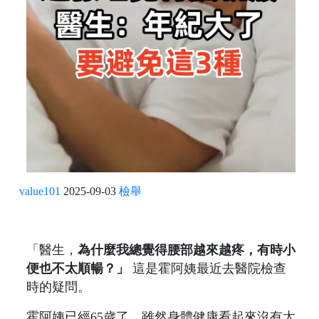
value101
2025-09-03
檢舉
「醫生，
為什麼我總覺得腰部越來越疼，有時小
便也不太順暢？」
這是霍阿姨最近去醫院檢查
時的疑問。
霍阿姨已經65歲了，雖然身體健康看起來沒有太