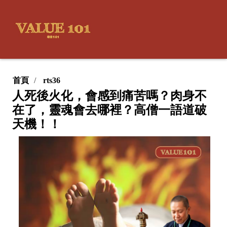
首頁
rts36
人死後火化，會感到痛苦嗎？肉身不
在了，靈魂會去哪裡？高僧一語道破
天機！！