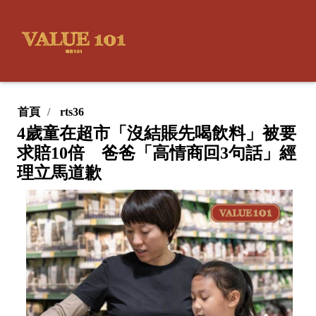
首頁
rts36
4歲童在超市「沒結賬先喝飲料」被要
求賠10倍 爸爸「高情商回3句話」經
理立馬道歉