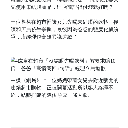
先使用未結賬商品，出店前記得付錢就好嗎？
一位爸爸在超市裡讓女兒先喝未結賬的飲料，後
續和店員發生爭執，最後因為爸爸的態度化解紛
爭，店經理也毫無異議道歉了。
中媒《網易》上一位媽媽帶著女兒去附近新開的
連鎖超市購物，正值開幕活動所以客人絡繹不
絕，結賬排隊的隊伍形成一條人龍。