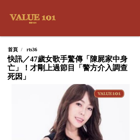
首頁
rts36
快訊／47歲女歌手驚傳「陳屍家中身
亡」！才剛上過節目「警方介入調查
死因」