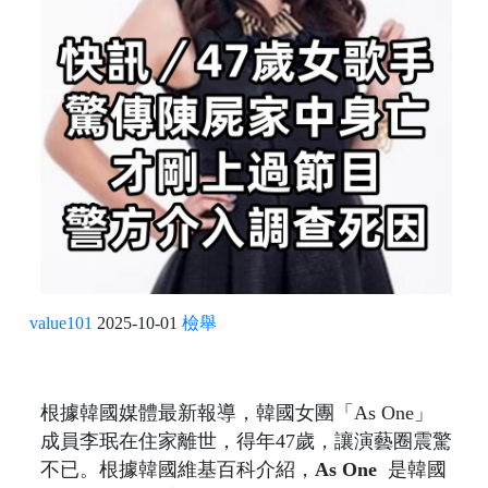
value101
2025-10-01
檢舉
根據韓國媒體最新報導，韓國女團「As One」
成員李珉在住家離世，得年47歲，讓演藝圈震驚
不已。根據韓國維基百科介紹，
As One
是韓國