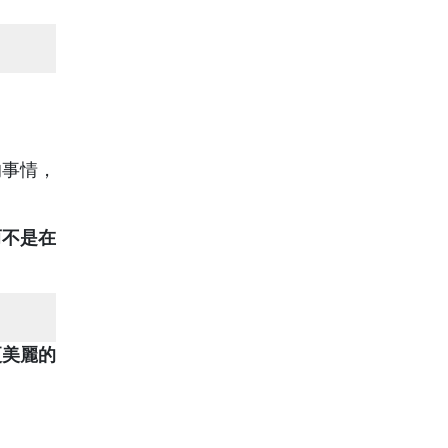
的事情，
而不是在
更美麗的