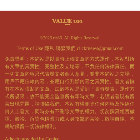
©2026 rts36. All Rights Reserved.
Terms of Use
隱私
聯繫我們
clickrnews@gmail.com
免責聲明：本網站是以實時上傳文章的方式運作，本站對所
有文章的真實性、完整性及立場等，不負任何法律責任。而
一切文章內容只代表發文者個人意見，並非本網站之立場，
用戶不應信賴內容，並應自行判斷內容之真實性。發文者擁
有在本站張貼的文章。由於本站是受到「實時發表」運作方
式所規限，故不能完全監查所有即時文章，若讀者發現有留
言出現問題，請聯絡我們。本站有權刪除任何內容及拒絕任
何人士發文，同時亦有不刪除文章的權力。切勿撰寫粗言穢
語、毀謗、渲染色情暴力或人身攻擊的言論，敬請自律。本
網站保留一切法律權利。
Adtech provided by Geniee