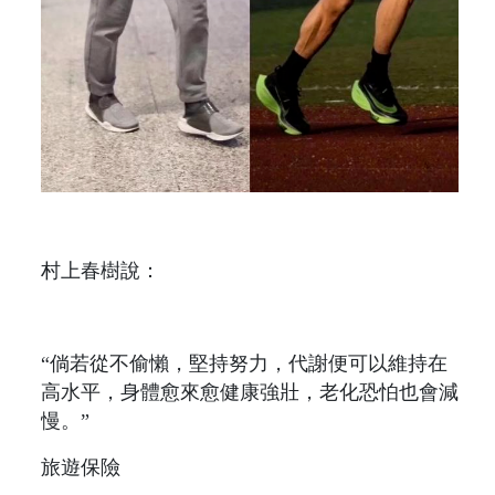
村上春樹說：
“倘若從不偷懶，堅持努力，代謝便可以維持在
高水平，身體愈來愈健康強壯，老化恐怕也會減
慢。”
旅遊保險