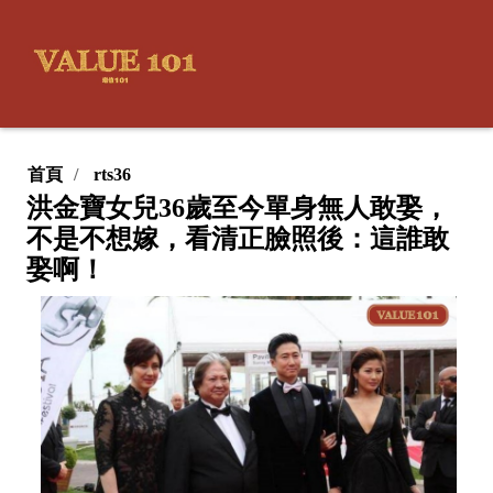
首頁
rts36
洪金寶女兒36歲至今單身無人敢娶，
不是不想嫁，看清正臉照後：這誰敢
娶啊！