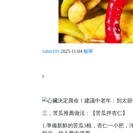
value101
2025-11-04
檢舉
9
三，苦瓜推薦做法：【苦瓜拌杏仁】
1.準備新鮮的苦瓜3根，杏仁一小把