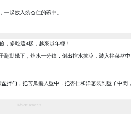
片，一起放入裝杏仁的碗中。
勺子翻動幾下，焯水一分鐘，倒出控水拔涼，裝入拌菜盆中
，顛盆拌勻，把苦瓜擺入盤中，把杏仁和洋蔥裝到盤子中間
Advertisements