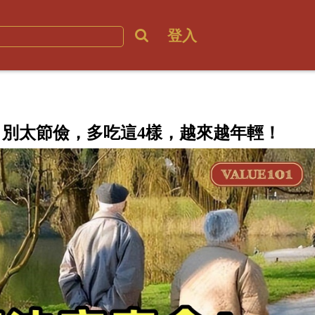
登入
別太節儉，多吃這4樣，越來越年輕！