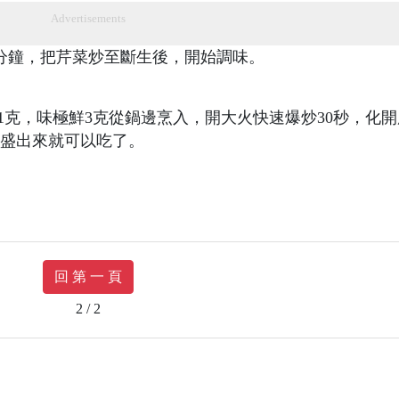
Advertisements
分鐘，把芹菜炒至斷生後，開始調味。
粉1克，味極鮮3克從鍋邊烹入，開大火快速爆炒30秒，化
盛出來就可以吃了。
回 第 一 頁
2 / 2