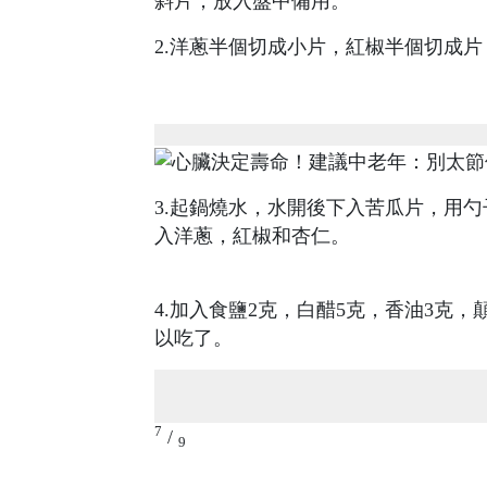
斜片，放入盤中備用。
2.洋蔥半個切成小片，紅椒半個切成
3.起鍋燒水，水開後下入苦瓜片，用
入洋蔥，紅椒和杏仁。
4.加入食鹽2克，白醋5克，香油3克
以吃了。
7
/
9