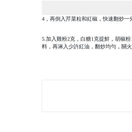
4，再倒入芹菜粒和紅椒，快速翻炒一
5.加入雞粉2克，白糖1克提鮮，胡椒
料，再淋入少許紅油，翻炒均勻，關火