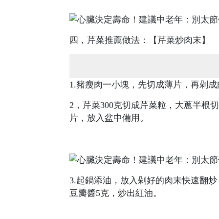
四，芹菜推薦做法：【芹菜炒肉末】
1.豬瘦肉一小塊，先切成薄片，再剁成
2，芹菜300克切成芹菜粒，大蔥半
片，放入盆中備用。
3.起鍋添油，放入剁好的肉末快速翻
豆瓣醬5克，炒出紅油。