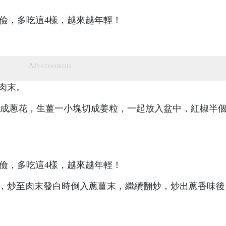
Advertisements
肉末。
根切成蔥花，生薑一小塊切成姜粒，一起放入盆中，紅椒半
炒，炒至肉末發白時倒入蔥薑末，繼續翻炒，炒出蔥香味後