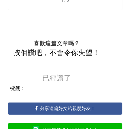
1 / 2
喜歡這篇文章嗎？
按個讚吧，不會令你失望！
已經讚了
標籤：
分享這篇好文給親朋好友！