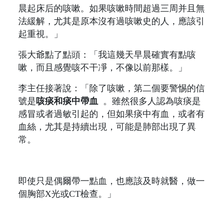
晨起床后的咳嗽。如果咳嗽時間超過三周并且無
法緩解，尤其是原本沒有過咳嗽史的人，應該引
起重視。」
張大爺點了點頭：「我這幾天早晨確實有點咳
嗽，而且感覺咳不干凈，不像以前那樣。」
李主任接著說：「除了咳嗽，第二個要警惕的信
號是
咳痰和痰中帶血
。雖然很多人認為咳痰是
感冒或者過敏引起的，但如果痰中有血，或者有
血絲，尤其是持續出現，可能是肺部出現了異
常。
即使只是偶爾帶一點血，也應該及時就醫，做一
個胸部X光或CT檢查。」