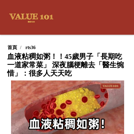
首頁
rts36
血液粘稠如粥！！45歲男子「長期吃
一道家常菜」 深夜腦梗離去「醫生惋
惜」：很多人天天吃