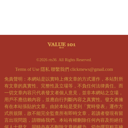
©2026 rts36. All Rights Reserved.
Terms of Use
隱私
聯繫我們
clickrnews@gmail.com
免責聲明：本網站是以實時上傳文章的方式運作，本站對所
有文章的真實性、完整性及立場等，不負任何法律責任。而
一切文章內容只代表發文者個人意見，並非本網站之立場，
用戶不應信賴內容，並應自行判斷內容之真實性。發文者擁
有在本站張貼的文章。由於本站是受到「實時發表」運作方
式所規限，故不能完全監查所有即時文章，若讀者發現有留
言出現問題，請聯絡我們。本站有權刪除任何內容及拒絕任
何人士發文，同時亦有不刪除文章的權力。切勿撰寫粗言穢