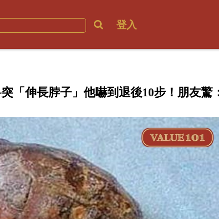
登入
突「伸長脖子」他嚇到退後10步！朋友驚