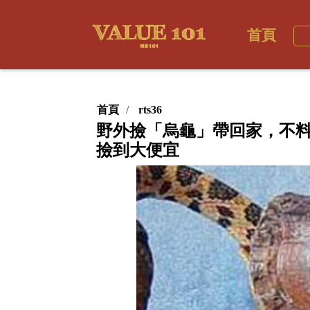
首頁
首頁
rts36
野外撿「烏龜」帶回家，不料
撿到大便宜