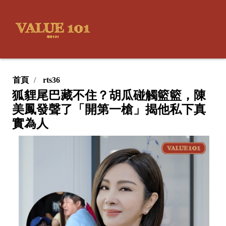
首頁
rts36
狐貍尾巴藏不住？胡瓜碰觸籃籃，陳
美鳳發聲了「開第一槍」揭他私下真
實為人