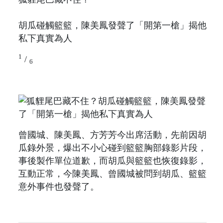
胡瓜碰觸籃籃，陳美鳳發聲了「開第一槍」揭他
私下真實為人
1
/
6
曾國城、陳美鳳、方芳芳今出席活動，先前因胡
瓜錄外景，爆出不小心碰到籃籃胸部錄影片段，
事後製作單位道歉，而胡瓜與籃籃也恢復錄影，
互動正常，今陳美鳳、曾國城被問到胡瓜、籃籃
意外事件也發聲了。