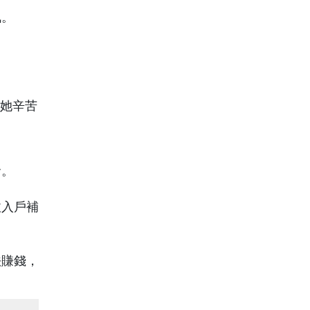
佩。
命。
收入戶補
法賺錢，