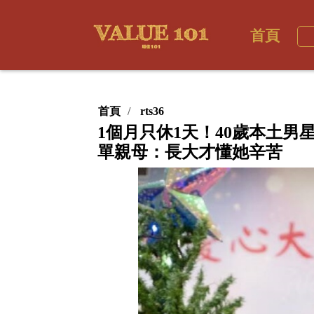
首頁
首頁
rts36
1個月只休1天！40歲本土
單親母：長大才懂她辛苦