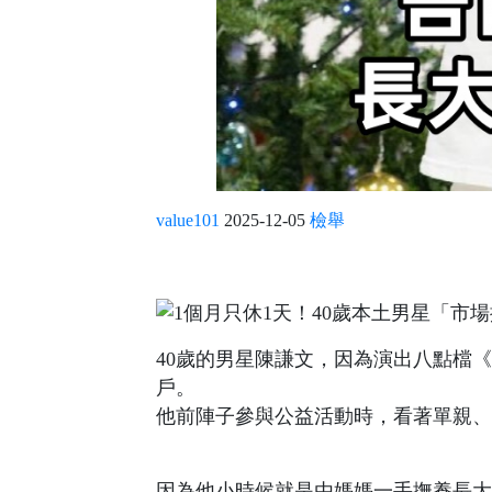
value101
2025-12-05
檢舉
40歲的男星陳謙文，因為演出八點檔
戶。
他前陣子參與公益活動時，看著單親、
因為他小時候就是由媽媽一手撫養長大