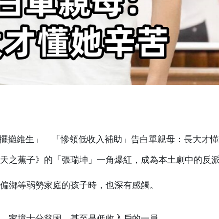
《天之蕉子》的「張瑞坤」一角爆紅，成為本土劇中的反
偏鄉等弱勢家庭的孩子時，也深有感觸。
，家境十分貧困，甚至是低收入戶的一員。