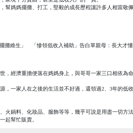
，幫媽媽擺攤、打工，堅毅的成長歷程讓許多人相當敬
離世，經濟重擔便落在媽媽身上，與哥哥一家三口相依為
源，一家人在之後的生活並不好過，還領過2、3年的低
、火鍋料、化妝品、服飾等等，幾乎可說是用盡一切方
一起幫忙販賣。