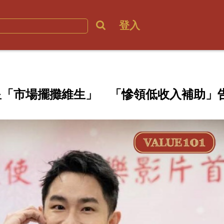
登入
男星「市場擺攤維生」 「慘領低收入補助」