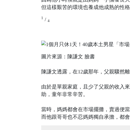
但這樣艱苦的環境也養成他成熟的性格
1
/
4
圖片來源：陳謙文 臉書
陳謙文透露，在12歲那年，父親驟然
由於是單親家庭，且少了父親的收入來
助，童年非常辛苦。
當時，媽媽都會在市場擺攤，賣過便當
而他跟哥哥也不忍媽媽獨自承擔，都會