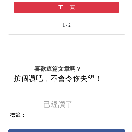
下 一 頁
1 / 2
喜歡這篇文章嗎？
按個讚吧，不會令你失望！
已經讚了
標籤：