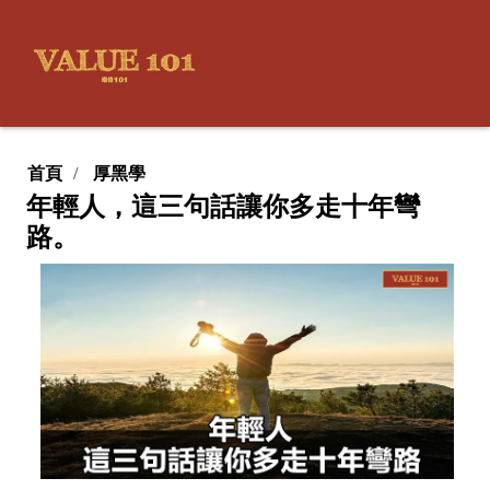
首頁
厚黑學
年輕人，這三句話讓你多走十年彎
路。