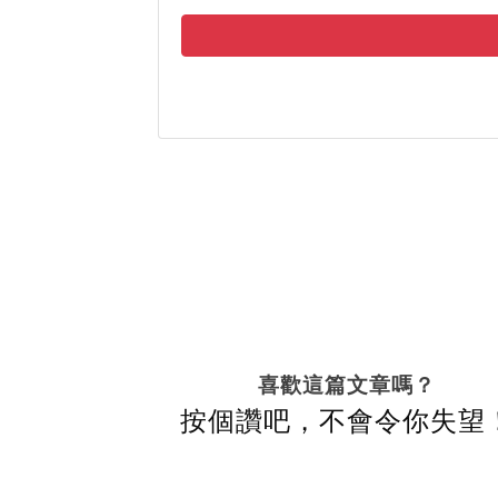
喜歡這篇文章嗎？
按個讚吧，不會令你失望