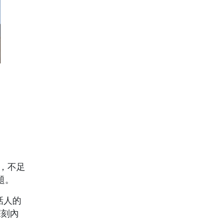
，不足
題。
話人的
深刻內