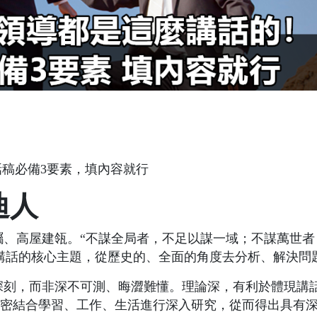
迪人
、高屋建瓴。“不謀全局者，不足以謀一域；不謀萬世者
講話的核心主題，從歷史的、全面的角度去分析、解決問
深刻，而非深不可測、晦澀難懂。理論深，有利於體現講
密結合學習、工作、生活進行深入研究，從而得出具有