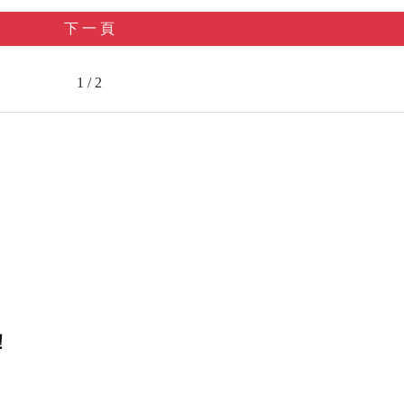
下 一 頁
1 / 2
！