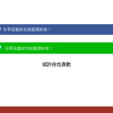
分享這篇好文給親朋好友！
分享這篇好文給親朋好友！
或許你也喜歡