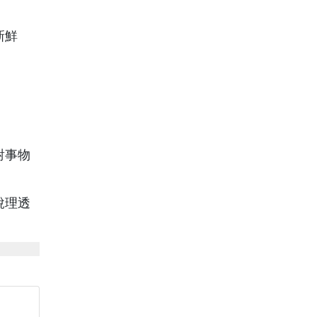
新鮮
對事物
說理透