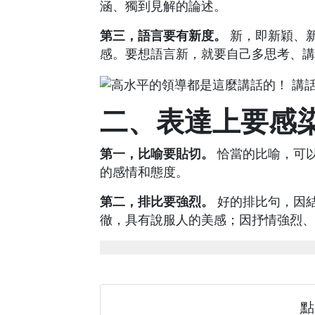
涵、獨到見解的論述。
第三，語言要有新度。
新，即新穎、
感。要想語言新，就要自己多思考、講
二、表達上要感
第一，比喻要貼切。
恰當的比喻，可
的感情和態度。
第二，排比要強烈。
好的排比句，因
徹，具有說服人的美感；因抒情強烈、
點