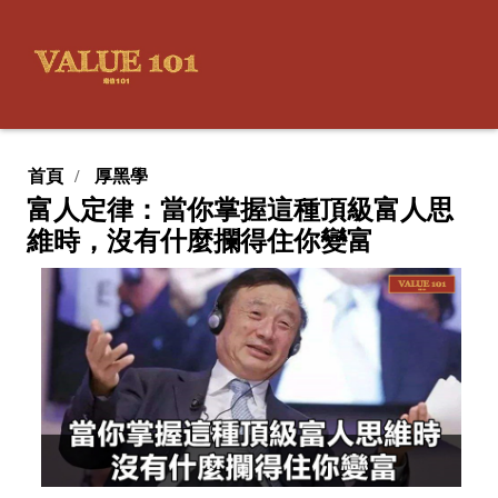
首頁
厚黑學
富人定律：當你掌握這種頂級富人思
維時，沒有什麼攔得住你變富