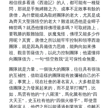
相信很多看過《西遊記》的人，都可能有一種疑
問，那就是手無縛雞之力、成事不足敗事有餘的
唐僧，為什麼能成為取經團隊的老大，尤其是成
為齊天大聖孫悟空的老大？難道就憑他是金蟬子
轉世嗎？就憑他懂得佛理最多嗎？可取經路上，
要戰勝的艱難險阻、妖魔鬼怪，佛理又能多少作
用呢？其實，唐僧之所以能牢牢控制和領導西遊
團隊，就是因為具備借力思維，能夠向如來佛
祖、觀音菩薩借力，以此力控制團隊；他還懂得
向團隊借力，一句“悟空救我”足可保性命無憂。
團隊就是力量，一個強大的團隊，往往具有很強
的互補性，借助這樣的團隊能有效彌補自己的不
足，事實上，現在社會的著名富人，大多都是靠
借團隊之力發展起來的，而不是單打獨鬥，比
如，馬雲有他的“十八羅漢”，馬化騰有他的“四
大天王”，史玉柱有他的“四個火槍手”，即使普
通的富人，他們之所以能通過創業致富，也離不