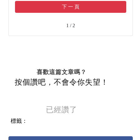
下 一 頁
1 / 2
喜歡這篇文章嗎？
按個讚吧，不會令你失望！
已經讚了
標籤：