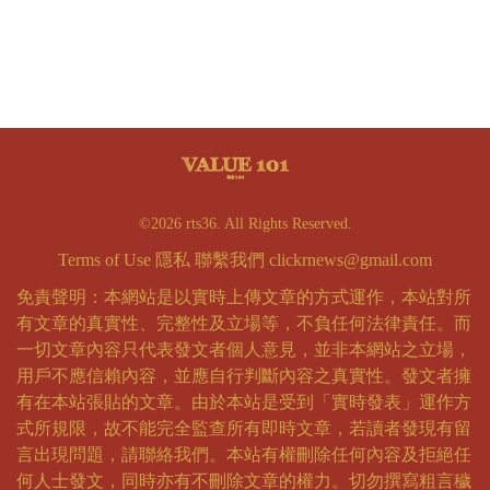
©2026 rts36. All Rights Reserved.
Terms of Use
隱私
聯繫我們
clickrnews@gmail.com
免責聲明：本網站是以實時上傳文章的方式運作，本站對所
有文章的真實性、完整性及立場等，不負任何法律責任。而
一切文章內容只代表發文者個人意見，並非本網站之立場，
用戶不應信賴內容，並應自行判斷內容之真實性。發文者擁
有在本站張貼的文章。由於本站是受到「實時發表」運作方
式所規限，故不能完全監查所有即時文章，若讀者發現有留
言出現問題，請聯絡我們。本站有權刪除任何內容及拒絕任
何人士發文，同時亦有不刪除文章的權力。切勿撰寫粗言穢