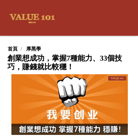
首頁
厚黑學
創業想成功，掌握7種能力、33個技
巧，賺錢就比較穩！