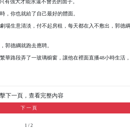
，只有強大才能永遠不會丟的面子。
時，你也就給了自己最好的體面。
，劇場生意清淡，付不起房租，每天都在入不敷出，郭德
，郭德綱就跑去應聘。
繁華路段弄了一玻璃櫥窗，讓他在裡面直播48小時生活
擊下一頁，查看完整內容
下 一 頁
1 / 2