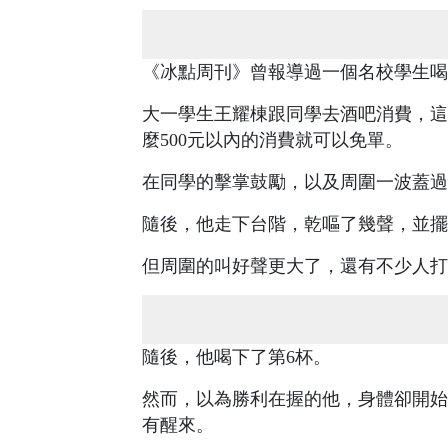
《冰點周刊》曾報導過一個名校學生喝
大一學生王耀棟跟同學去酒吧消費，這
麼500元以內的消費就可以免單。
在同學的擊掌鼓勵，以及周圍一波蓋過
隨後，他走下台階，乾嘔了幾聲，並擺
但周圍的叫好聲更大了，還有不少人打
隨後，他喝下了第6杯。
然而，以為勝利在握的他，身體卻開始
有醒來。