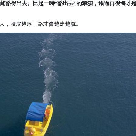
能豁得出去。比起一時“豁出去”的狼狽，錯過再後悔才
的人，臉皮夠厚，路才會越走越寬。