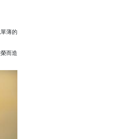
就單薄的
虛榮而造