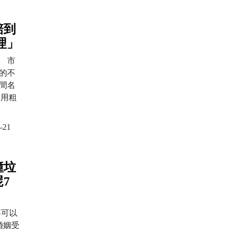
賠到
理」
億 市
闆的不
間名
，用粗
-21
撞垃
7
事可以
婚姻受