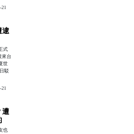
-21
遭逮
正式
坡來台
夏世
日駁
-21
？遭
的
友也