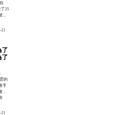
自
做了25
號，
-21
為了
為了
爹」
風雲的
推手
後，
房
-21