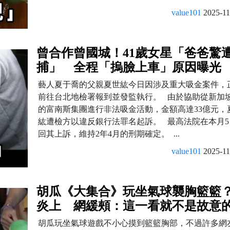
value101
2025-11
曾合作曾國城！41歲女星「爸爸驚
捕」 全程「摀臉上車」原因曝光
藝人夏于喬的父親夏世紘今日因涉及重大吸金案件，
前往台北地檢署報到並發監執行。 由於協助從新加
的富南斯集團進行非法吸金活動，金額高達33億元，
紘遭檢方以違反銀行法罪名起訴。 最高法院在本月5
回其上訴，維持2年4月的刑期確定。 ...
value101
2025-11
胡瓜《大集合》玩坐氣球襲胸籃籃
炎上 網緩頰：這一看就不是故意
胡瓜玩坐氣球遊戲不小心摸到籃籃胸部，不過許多網