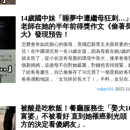
14歲國中妹「睡夢中遭繼母狂刺…
老師在她的半年前得獎作文《偷著
大》發現預告！
怎麼會有如此狠心的後母，竟殘忍殺害丈夫跟前妻的
兒！在中國湖北有一名14歲女孩，因為母親在她2歲
就去世了，從小在沒有母愛的環境中長大，後來爸爸
個新媽媽，這後母不但對她嚴厲，對錢也管得很緊，
了給爸爸慶生，自己偷偷存了50元買了一個蛋糕給爸
爸爸感動地說，「女兒終於長大了！」不料，女兒在..
value101
2025-11
被酸是吃軟飯！餐廳服務生「娶大1
富婆」不被看好 直到她罹癌剃光頭
方的決定看傻網友」.