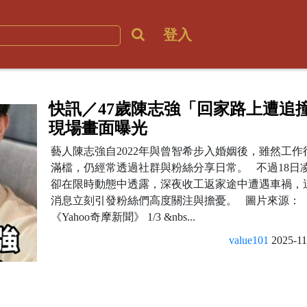
登入
快訊／47歲陳志強「回家路上遭追
現場畫面曝光
藝人陳志強自2022年與曾智希步入婚姻後，雖然工作
滿檔，仍經常透過社群與粉絲分享日常。 不過18日
卻在限時動態中透露，深夜收工返家途中遭遇車禍，
消息立刻引發粉絲們高度關注與擔憂。 圖片來源：
《Yahoo奇摩新聞》 1/3 &nbs...
value101
2025-11