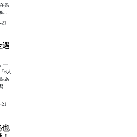
在婚
..
-21
全遇
，一
「6人
地點為
習
-21
爸也
懂！