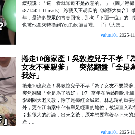
緩頰說：「這一看就知道不是故意的。 」（圖／翻攝
s8714451 Threads） 綜藝天王胡瓜的《綜藝大集合》
年，是許多觀眾的青春回憶，那句「下面一位」的口
也被他拿來轉換到YouTube節目裡。 而《大集...
value101
2025-11
捲走10億家產！吳敦控兒子不孝「
女友不要親爹」 突然翻盤「全是
我好」
捲走10億家產！吳敦控兒子不孝「為了女友不要親
突然翻盤「全是為了我好」 1/7 當年在演藝圈叱吒
影劇圈大老吳敦，除了是捧紅金城武、林志玲的重要
外，更在江南案中佔有舉足輕重的地位，被調查入獄
引起很大的討論，出來之後，原本想要靠著存下來的
產，...
value101
2025-11