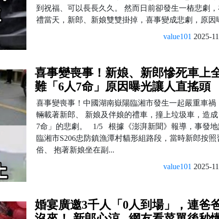
到祝福、可以長長久久。 然而日前卻發生一樁悲劇，
禮當天，新郎、新娘雙雙掛掉，喜事變成悲劇，原因曝.
value101
2025-11
喜事變喪事！新娘、新郎慘死車上
難「6人7命」原因曝光讓人直搖頭
喜事變喪事！中國湖南嶽陽臨湘市發生一起嚴重車禍
輛載著新郎、 新娘及伴娘的禮車，撞上垃圾車，造成
7命」的悲劇。 1/5 根據《澎湃新聞》報導，事發
臨湘市S206忠防鎮漁潭村貓形組路段，當時新郎按照
俗、 抱著新娘坐在副...
value101
2025-11
婚宴廣邀3千人「0人到場」，連爸
沒來！ 新郎心涼...網友看菜單後秒