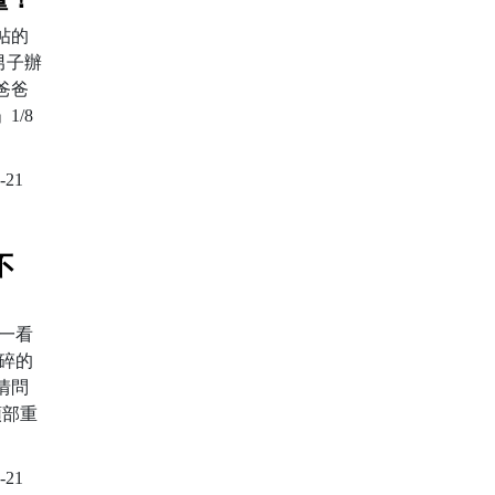
帖的
男子辦
爸爸
 1/8
-21
不
「一看
心碎的
情問
頭部重
-21