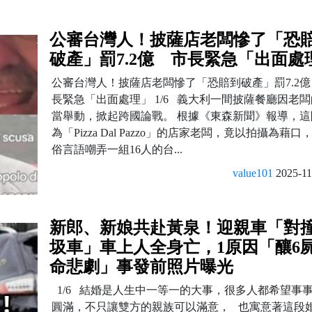
公審台灣人！披薩店老闆慘了「恐
破產」罰7.2億 市長緊急「出面處
公審台灣人！披薩店老闆慘了「恐賠到破產」罰7.2
長緊急「出面處理」 1/6 義大利一間披薩餐廳因老
當舉動，掀起跨國論戰。 根據《東森新聞》報導，這
為「Pizza Dal Pazzo」的店家老闆，竟以拍攝為藉口
俗言語嘲弄一組16人的台...
value101
2025-11
新郎、新娘共赴黃泉！迎親車「對
圾車」車上人全身亡，1原因「釀6屍
命悲劇」事發前照片曝光
1/6 結婚是人生中一等一的大事，很多人都希望事
圓滿，不只讓雙方的親族可以滿意， 也寓意著這段