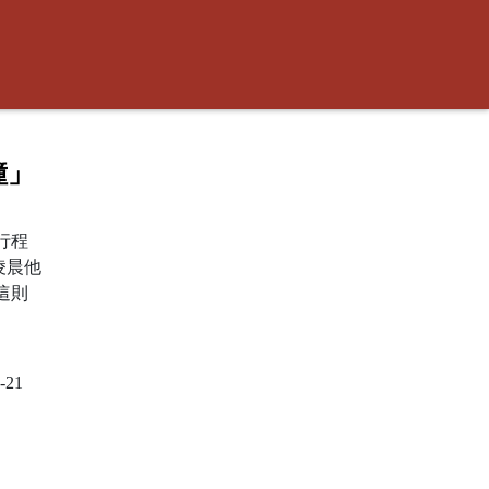
撞」
行程
凌晨他
這則
-21