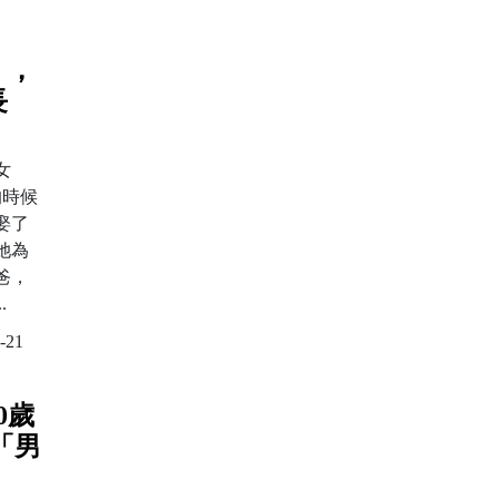
」，
長
女
的時候
娶了
她為
爸，
.
-21
0歲
「男