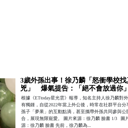
3歲外孫出事！徐乃麟「怒衝學校找
兇」 爆氣提告：「絕不會放過你
根據《ETtoday星光雲》報導，知名主持人徐乃麟對
有獨鍾，自從2022年當上外公後，時常在社群平台分
孫子「夢果」的互動點滴，甚至攜帶外孫共同參與公
合，展現無限寵愛。 圖片來源：徐乃麟 臉書 1/3 圖
源：徐乃麟 臉書 先前，徐乃麟為...