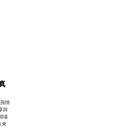
真
」
外孫情
享與
開場
片來