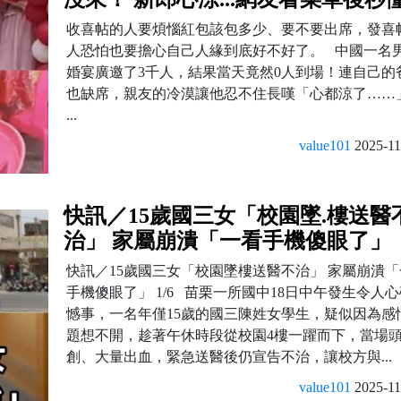
收喜帖的人要煩惱紅包該包多少、要不要出席，發喜
人恐怕也要擔心自己人緣到底好不好了。 中國一名
婚宴廣邀了3千人，結果當天竟然0人到場！連自己的
也缺席，親友的冷漠讓他忍不住長嘆「心都涼了……」​​​​​​
...
value101
2025-11
快訊／15歲國三女「校園墜.樓送醫
治」 家屬崩潰「一看手機傻眼了」
快訊／15歲國三女「校園墜樓送醫不治」 家屬崩潰
手機傻眼了」 1/6 苗栗一所國中18日中午發生令人
憾事，一名年僅15歲的國三陳姓女學生，疑似因為感
題想不開，趁著午休時段從校園4樓一躍而下，當場
創、大量出血，緊急送醫後仍宣告不治，讓校方與...
value101
2025-11