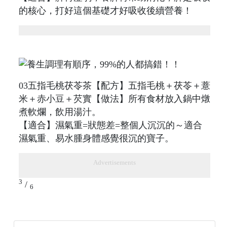
的核心，打好這個基礎才好吸收後續營養！
03五指毛桃茯苓茶【配方】五指毛桃＋茯苓＋薏
米＋赤小豆＋芡實【做法】所有食材放入鍋中燉
煮軟爛，飲用湯汁。
【適合】濕氣重=狀態差=整個人沉沉的～適合
濕氣重、易水腫身體感覺很沉的寶子。
Advertisements
3
/
6