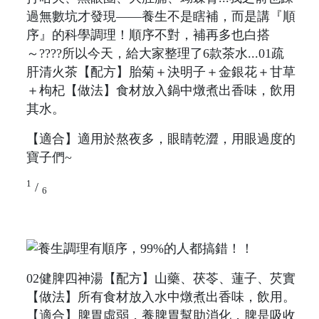
過無數坑才發現——養生不是瞎補，而是講『順
序』的科學調理！順序不對，補再多也白搭
～????所以今天，給大家整理了6款茶水...01疏
肝清火茶【配方】胎菊＋決明子＋金銀花＋甘草
＋枸杞【做法】食材放入鍋中燉煮出香味，飲用
其水。
【適合】適用於熬夜多，眼睛乾澀，用眼過度的
寶子們~
1
/
6
02健脾四神湯【配方】山藥、茯苓、蓮子、芡實
【做法】所有食材放入水中燉煮出香味，飲用。
【適合】脾胃虛弱，養脾胃幫助消化，脾是吸收