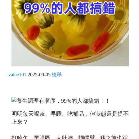
value101
2025-09-05
檢舉
明明每天喝茶、早睡、吃補品，但狀態還是提不
上來？
打哈欠、黑眼圈、大肚腩、蝴蝶臂...我之前也踩