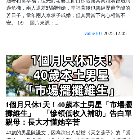
過著相當幸福，但先前老婆上節目卻透露其實婚姻曾遇到
過危機，兩人還差點鬧離婚，幸福背後也曾經歷過辛酸的
苦日子，當年兩人奉承子成婚，但其實當下內心相當不
安。 1/9 圖片來源：...
value101
2025-12-05
1個月只休1天！40歲本土男星「市場擺
攤維生」 「慘領低收入補助」告白單
親母：長大才懂她辛苦
40歲的男星陳謙文，因為演出八點檔《天之蕉子》的「張