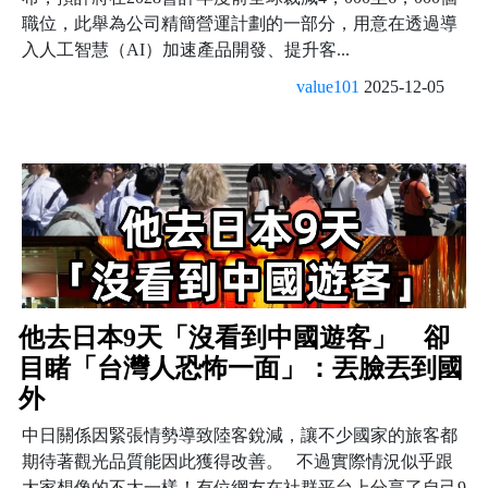
職位，此舉為公司精簡營運計劃的一部分，用意在透過導
入人工智慧（AI）加速產品開發、提升客...
value101
2025-12-05
他去日本9天「沒看到中國遊客」 卻
目睹「台灣人恐怖一面」：丟臉丟到國
外
中日關係因緊張情勢導致陸客銳減，讓不少國家的旅客都
期待著觀光品質能因此獲得改善。 不過實際情況似乎跟
大家想像的不太一樣！有位網友在社群平台上分享了自己9