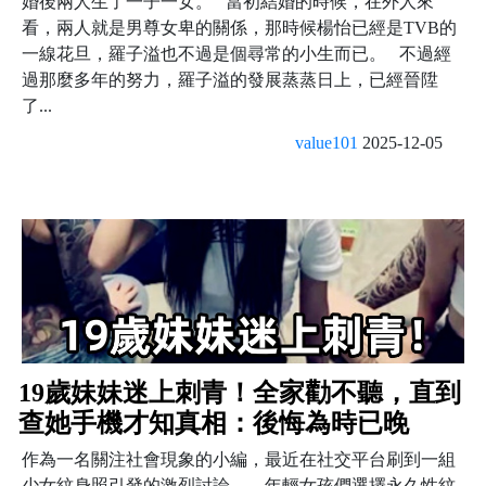
婚後兩人生了一子一女。 當初結婚的時候，在外人來
看，兩人就是男尊女卑的關係，那時候楊怡已經是TVB的
一線花旦，羅子溢也不過是個尋常的小生而已。 不過經
過那麼多年的努力，羅子溢的發展蒸蒸日上，已經晉陞
了...
value101
2025-12-05
19歲妹妹迷上刺青！全家勸不聽，直到
查她手機才知真相：後悔為時已晚
作為一名關注社會現象的小編，最近在社交平台刷到一組
少女紋身照引發的激烈討論——年輕女孩們選擇永久性紋