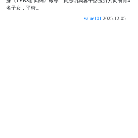
據《TVBS新聞網》報導，黃志明與妻子謝玉芬共同養育4
名子女，平時...
value101
2025-12-05