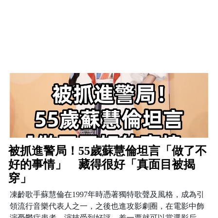
被抓進警局！55歲蘇慧倫坦言「做了不
好的事情」 藏得很好「真面目被揭
穿」
凍齡歌手蘇慧倫在1997年時憑著獨特歌聲及風格，成為引
領流行音樂代表人之一，之後也進攻影劇圈，在電影中飾
演憂鬱症患者，演技受到好評，差一票就可以當選影后，