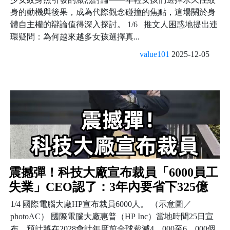
身的動機與後果，成為代際觀念碰撞的焦點，這場關於身
體自主權的辯論值得深入探討。 1/6 推文人困惑地提出連
環疑問：為何越來越多女孩選擇真...
value101
2025-12-05
震撼彈！科技大廠宣布裁員「6000員工
失業」CEO認了：3年內要省下325億
1/4 國際電腦大廠HP宣布裁員6000人。 （示意圖／
photoAC） 國際電腦大廠惠普（HP Inc）當地時間25日宣
布，預計將在2028會計年度前全球裁減4，000至6，000個