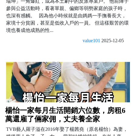
瑞坤」一角爆紅，成為本土劇中的反派專業戶。 他前陣子
參與公益活動時，看著單親、偏鄉等弱勢家庭的孩子時，
也深有感觸。 因為他小時候就是由媽媽一手撫養長大，
家境十分貧困，甚至是低收入戶的一員。 但這樣艱苦的環
境也養成他成熟的性...
value101
2025-12-05
楊怡一家每月生活開銷六位數，房租6
萬還雇了倆家佣，丈夫養全家
TVB藝人羅子溢在2016年娶了楊茜堯（原名楊怡）為妻，