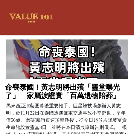
命喪泰國！黃志明將出殯「靈堂曝光
了」 家屬淚證實「百萬遺物陪葬」
馬來西亞演藝圈幕後重要推手、巨星競技場創辦人黃志
明，於11月22日在泰國遭遇嚴重交通事故不幸辭世，享年
僅56歲。 經家屬證實這項噩耗後，從今日起於吉隆坡富貴
生命館設置靈堂3日，並將在29日清晨舉辦告別儀式。 根