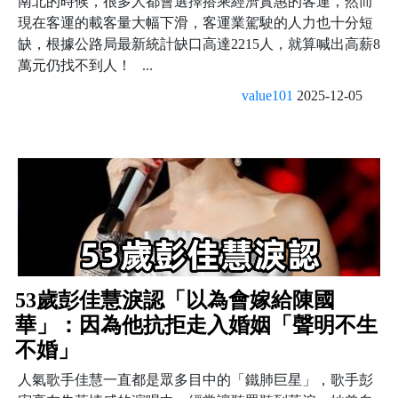
南北的時候，很多人都會選擇搭乘經濟實惠的客運，然而
現在客運的載客量大幅下滑，客運業駕駛的人力也十分短
缺，根據公路局最新統計缺口高達2215人，就算喊出高薪8
萬元仍找不到人！ ...
value101
2025-12-05
53歲彭佳慧淚認「以為會嫁給陳國
華」：因為他抗拒走入婚姻「聲明不生
不婚」
人氣歌手佳慧一直都是眾多目中的「鐵肺巨星」，歌手彭