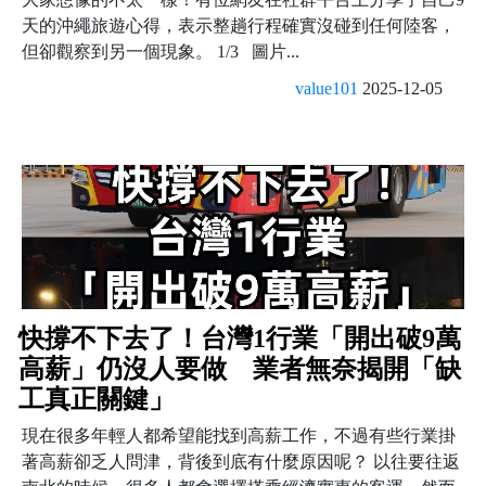
天的沖繩旅遊心得，表示整趟行程確實沒碰到任何陸客，
但卻觀察到另一個現象。 1/3 圖片...
value101
2025-12-05
快撐不下去了！台灣1行業「開出破9萬
高薪」仍沒人要做 業者無奈揭開「缺
工真正關鍵」
現在很多年輕人都希望能找到高薪工作，不過有些行業掛
著高薪卻乏人問津，背後到底有什麼原因呢？ 以往要往返