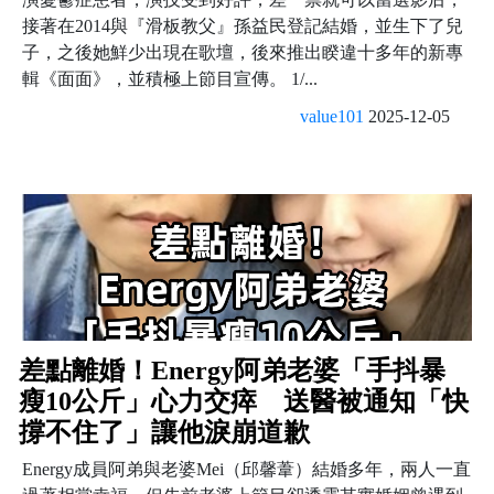
接著在2014與『滑板教父』孫益民登記結婚，並生下了兒
子，之後她鮮少出現在歌壇，後來推出睽違十多年的新專
輯《面面》，並積極上節目宣傳。 1/...
value101
2025-12-05
差點離婚！Energy阿弟老婆「手抖暴
瘦10公斤」心力交瘁 送醫被通知「快
撐不住了」讓他淚崩道歉
Energy成員阿弟與老婆Mei（邱馨葦）結婚多年，兩人一直