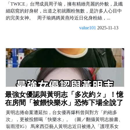
「TWICE」台灣成員周子瑜，擁有精緻亮麗的外貌，及纖
細窈窕的好身材，出道之初就圈粉無數，是許多人心目中
的完美女神。 周子瑜媽媽黃燕玲近日化身粉絲，...
value101
2025-11-13
最強女優認與黃明志「多次約ㄆ」！憶
在房間「被餵快樂水」恐怖下場全說了
黃明志捲命案遭延扣，台女優再爆料曾與對方「約砲多
次」，更被投餵喝「快樂水」。 （圖／翻攝黃明志臉書、
翁雨澄IG） 馬來西亞藝人黃明志近日被捲入「護理系女