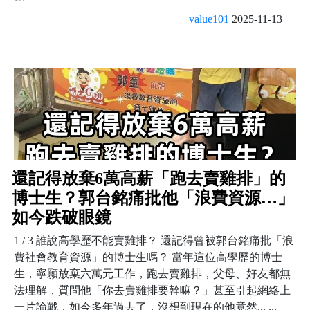
value101
2025-11-13
還記得放棄6萬高薪「跑去賣雞排」的
博士生？郭台銘痛批他「浪費資源…」
如今跌破眼鏡
1 / 3 誰說高學歷不能賣雞排？ 還記得曾被郭台銘痛批「浪
費社會教育資源」的博士生嗎？ 當年這位高學歷的博士
生，寧願放棄六萬元工作，跑去賣雞排，父母、好友都無
法理解，質問他「你去賣雞排要幹嘛？」甚至引起網絡上
一片論戰，如今多年過去了，沒想到現在的他竟然... ...