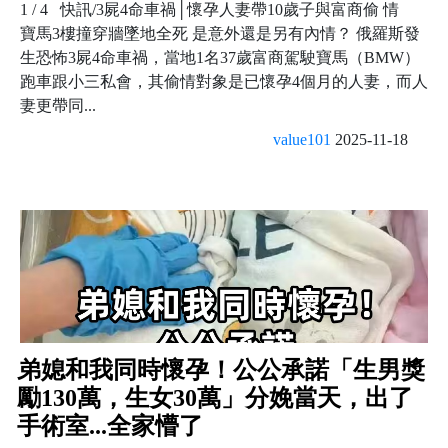
1 / 4 快訊/3屍4命車禍│懷孕人妻帶10歲子與富商偷 情
寶馬3樓撞穿牆墜地全死 是意外還是另有內情？ 俄羅斯發
生恐怖3屍4命車禍，當地1名37歲富商駕駛寶馬（BMW）
跑車跟小三私會，其偷情對象是已懷孕4個月的人妻，而人
妻更帶同...
value101
2025-11-18
弟媳和我同時懷孕！公公承諾「生男獎
勵130萬，生女30萬」分娩當天，出了
手術室...全家懵了