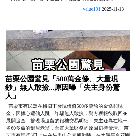
value101
2025-11-13
苗栗公園驚見「500萬金條、大量現
鈔」無人敢撿...原因曝「失主身份驚
人」
苗栗市有民眾在梅樹下發現價值500多萬餘的金條和現
金，因擔心遭仙人跳、詐騙無人敢撿，警方獲報後取回並
展開追查，據現場遺留的銀樓交易明細，失主疑為在地一
名60多歲的獨居老翁，棄置大筆財務的原因仍待釐清。 苗
栗市有民眾5日上午在貓里山公園運動時，在水泥平台花圃