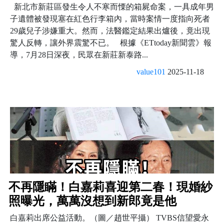
新北市新莊區發生令人不寒而慄的箱屍命案，一具成年男
子遺體被發現塞在紅色行李箱內，當時案情一度指向死者
29歲兒子涉嫌重大。然而，法醫鑑定結果出爐後，竟出現
驚人反轉，讓外界震驚不已。 根據《ETtoday新聞雲》報
導，7月28日深夜，民眾在新莊新泰路...
value101
2025-11-18
不再隱瞞！白嘉莉喜迎第二春！現婚紗
照曝光，萬萬沒想到新郎竟是他
白嘉莉出席公益活動。（圖／趙世平攝） TVBS信望愛永