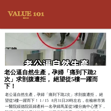
老公逼自然生產，孕婦「痛到下跪2
次」求剖腹遭拒， 絕望從5樓一躍而
下！
老公逼自然生產，孕婦「痛到下跪2次」求剖腹遭拒， 絕
望從5樓一躍而下！ 1 / 15 8月31日20時左右，在榆林市第
一醫院綏德院區婦產科一名孕婦馬某從5樓分娩中心墜下，