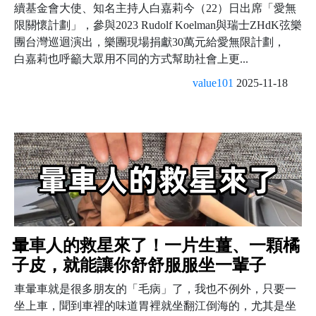
續基金會大使、知名主持人白嘉莉今（22）日出席「愛無
限關懷計劃」，參與2023 Rudolf Koelman與瑞士ZHdK弦樂
團台灣巡迴演出，樂團現場捐獻30萬元給愛無限計劃，
白嘉莉也呼籲大眾用不同的方式幫助社會上更...
value101
2025-11-18
暈車人的救星來了！一片生薑、一顆橘
子皮，就能讓你舒舒服服坐一輩子
車暈車就是很多朋友的「毛病」了，我也不例外，只要一
坐上車，聞到車裡的味道胃裡就坐翻江倒海的，尤其是坐