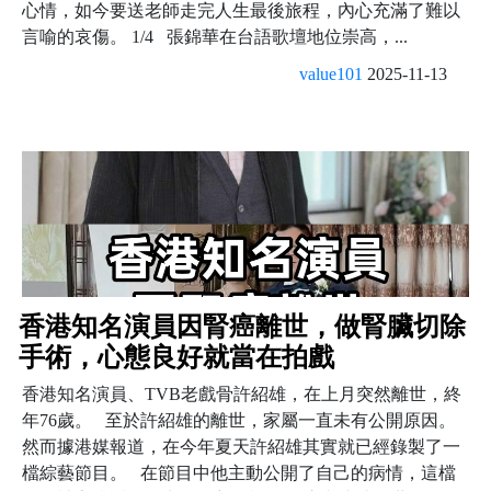
心情，如今要送老師走完人生最後旅程，內心充滿了難以
言喻的哀傷。 1/4 張錦華在台語歌壇地位崇高，...
value101
2025-11-13
香港知名演員因腎癌離世，做腎臟切除
手術，心態良好就當在拍戲
香港知名演員、TVB老戲骨許紹雄，在上月突然離世，終
年76歲。 至於許紹雄的離世，家屬一直未有公開原因。
然而據港媒報道，在今年夏天許紹雄其實就已經錄製了一
檔綜藝節目。 在節目中他主動公開了自己的病情，這檔