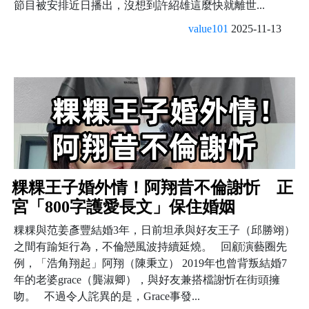
節目被安排近日播出，沒想到許紹雄這麼快就離世...
value101
2025-11-13
粿粿王子婚外情！阿翔昔不倫謝忻 正
宮「800字護愛長文」保住婚姻
粿粿與范姜彥豐結婚3年，日前坦承與好友王子（邱勝翊）
之間有踰矩行為，不倫戀風波持續延燒。 回顧演藝圈先
例，「浩角翔起」阿翔（陳秉立） 2019年也曾背叛結婚7
年的老婆grace（龔淑卿），與好友兼搭檔謝忻在街頭擁
吻。 不過令人詫異的是，Grace事發...