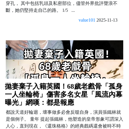
穿孔， 其中包括乳頭及私密部位，儘管外界批評聲浪不
斷，她仍堅持走自己的路。 1/5 ...
value101
2025-11-13
拋妻棄子入籍英國！68歲老戲骨「孤身
一人坐輪椅」傷害多名女星「風流內幕
曝光」網嘆：都是報應
都說天道好輪迴，壞事做多必會反噬自身，演員張鐵林就
是個例子。 童年 提起張鐵林，他塑造的皇帝形象可謂深入
人心，直到現在，《還珠格格》的經典戲碼還會被時不時