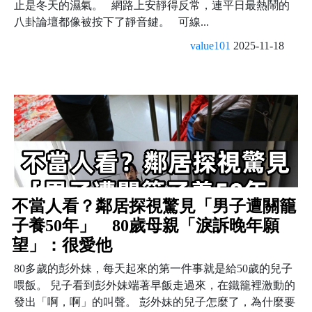
止是冬天的濕氣。 網路上安靜得反常，連平日最熱鬧的
八卦論壇都像被按下了靜音鍵。 可線...
value101
2025-11-18
不當人看？鄰居探視驚見「男子遭關籠
子養50年」 80歲母親「淚訴晚年願
望」：很愛他
80多歲的彭外妹，每天起來的第一件事就是給50歲的兒子
喂飯。 兒子看到彭外妹端著早飯走過來，在鐵籠裡激動的
發出「啊，啊」的叫聲。 彭外妹的兒子怎麼了，為什麼要