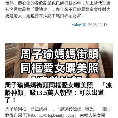
發熱，藍心湄的餐飲副業也已經打拚25年，加上曾代理過
知名運動品牌「愛迪達」，多年來不只經歷豐富背後財力
更是驚人，她也曾在採訪中鬆口表示財富...
value101
2025-11-13
周子瑜媽媽街頭同框愛女曬美照 「凍
齡神顏」吸13.5萬人朝聖：可以出道
了！
周子瑜同框「超正媽媽」，「超凍齡臉蛋」曝光。 （圖／
翻攝自周子瑜IG、IG＠topbeauty_lydia） 南韓人氣女團