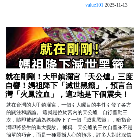
value101
2025-11-13
就在剛剛！大甲鎮瀾宮「天公爐」三度
自響！媽祖降下「滅世黑籤」，預言台
灣「火鳳泣血」，這2地是下個震央！
就在台灣的大甲鎮瀾宮，一個引人矚目的事件引發了各方
的關注和議論。 這就是位於宮內的天公爐，自行響動三
次，隨即被解讀為媽祖降下了一個「滅世黑籤」，暗指台
灣即將發生的重大變故。 據稱，天公爐的三次自響並不是
簡單的巧合，而是一種震撼人心的預兆，許多人對此深信