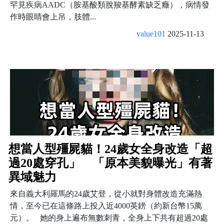
罕見疾病AADC（胺基酸類脫羧基酵素缺乏癥），病情發
作時眼睛會上吊，肢體...
value101
2025-11-13
想當人型殭屍貓！24歲女全身改造「超
過20處穿孔」 「原本美貌曝光」有著
異域魅力
來自義大利羅馬的24歲艾登，從小就對身體改造充滿熱
情，至今已在這條路上投入近4000英鎊（約新台幣15萬
元）。 她的身上遍布無數刺青，全身上下共有超過20處