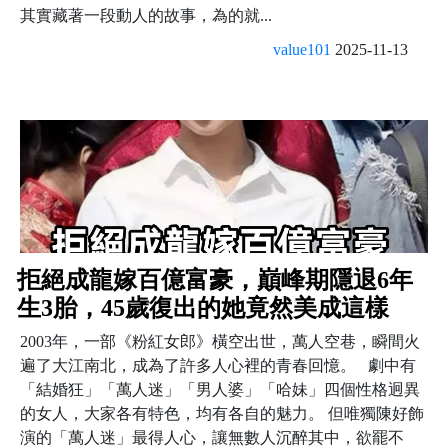
其實藏著一段動人的故事，為的就...
value101
2025-11-13
拒絕成龍嫁百億富豪，巔峰期隱退6年
生3胎，45歲復出的她竟然美成這樣
2003年，一部《粉紅女郎》橫空出世，萬人空巷，瞬間火
遍了大江南北，成為了許多人心裡的青春回憶。 劇中有
「結婚狂」「萬人迷」「男人婆」「哈妹」四個性格迥異
的女人，大家各有特色，均有各自的魅力。 但唯獨陳好飾
演的「萬人迷」最得人心，讓無數人沉醉其中，欲罷不