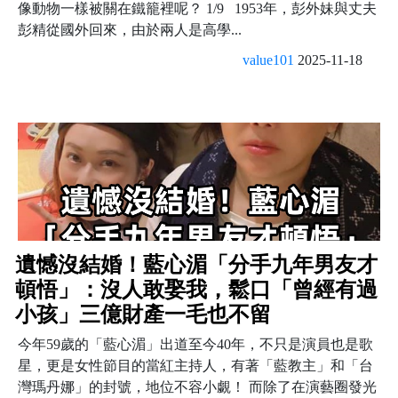
像動物一樣被關在鐵籠裡呢？ 1/9 1953年，彭外妹與丈夫
彭精從國外回來，由於兩人是高學...
value101
2025-11-18
遺憾沒結婚！藍心湄「分手九年男友才
頓悟」：沒人敢娶我，鬆口「曾經有過
小孩」三億財產一毛也不留
今年59歲的「藍心湄」出道至今40年，不只是演員也是歌
星，更是女性節目的當紅主持人，有著「藍教主」和「台
灣瑪丹娜」的封號，地位不容小覷！ 而除了在演藝圈發光