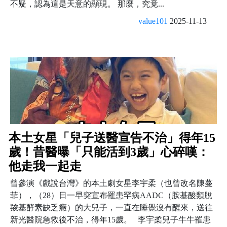
不疑，認為這是天意的顯現。 那麼，究竟...
value101
2025-11-13
本土女星「兒子送醫宣告不治」得年15
歲！昔醫曝「只能活到3歲」心碎嘆：
他走我一起走
曾參演《戲說台灣》的本土劇女星李宇柔（也曾改名陳蔓
菲），（28）日一早突宣布罹患罕病AADC（胺基酸類脫
羧基酵素缺乏癥）的大兒子，一直在睡覺沒有醒來，送往
新光醫院急救後不治，得年15歲。 李宇柔兒子牛牛罹患