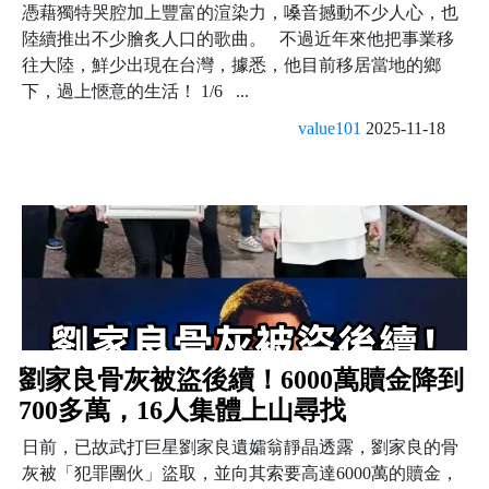
憑藉獨特哭腔加上豐富的渲染力，嗓音撼動不少人心，也
陸續推出不少膾炙人口的歌曲。 不過近年來他把事業移
往大陸，鮮少出現在台灣，據悉，他目前移居當地的鄉
下，過上愜意的生活！ 1/6 ...
value101
2025-11-18
劉家良骨灰被盜後續！6000萬贖金降到
700多萬，16人集體上山尋找
日前，已故武打巨星劉家良遺孀翁靜晶透露，劉家良的骨
灰被「犯罪團伙」盜取，並向其索要高達6000萬的贖金，