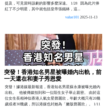
提及，可見當時該劇的影響多麼深遠。 1/28 因為此片捧
紅了不少明星，其中就包括皇帝張鐵林，這...
value101
2025-11-13
突發！香港知名男星被曝婚內出軌，前
一天還在和妻子秀恩愛
突發！據港媒最新報道，香港知名男星蘇永康被曝光婚內
出軌。 他被傳媒拍到和一位陌生女子舉止親密。 由於這
位女生長相神似香港人氣女星鄧麗欣，年齡大概只有20幾
歲或者30幾歲，所以港媒也封她為「嫩版鄧麗欣」。 1/11