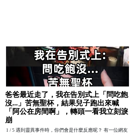
爸爸最近走了，我在告別式上「問吃飽
沒...」苦無聖杯，結果兒子跑出來喊
「阿公在房間啊」，轉頭一看我立刻淚
崩
1 / 5 遇到靈異事件時，你們會是什麼反應呢？ 有一位網友