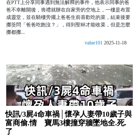
在PTT上分享同事遇到無法解釋的事件，他表示同事的爸
爸不幸離開後，喪禮就辦在自家旁的空地上，一樓是布置
成靈堂，並在騎樓旁擺上爸爸生前喜歡吃的菜，結束後要
擲筊問「爸爸吃飽沒？」，得到聖杯才能收菜，但是怎麼
擲都擲...
value101
2025-11-18
快訊/3屍4命車禍│懷孕人妻帶10歲子與
富商偷.情 寶馬3樓撞穿牆墜地全.死.
了