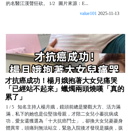
的名醫江漢聲狂砍。 1/2 圖片來源：E...
value101
2025-11-13
才抗癌成功！楊月娥抱著大女兒痛哭
「已經站不起來」蠟燭兩頭燒嘆「真的
累了」
1 / 5 知名主持人楊月娥，鏡頭前總是樂觀大方、活力滿
滿，私下的她也是位堅強母親，才陪二女兒小蓁抗病成
功，愛女還獲選為「十大抗癌鬥士」，卻換大女兒菱菱身
體異常，頭痛到無法站立，緊急入院後才發現是腦炎，孩