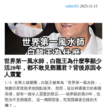
value101
2025-11-13
世界第一風水師，白龍王為什麼寧願少
活20年，都不敢見鄧麗君？背後原因令
人震驚
1 / 4 在華人娛樂圈，白龍王被奉為「世界第一風水師」，
無數巨星曾跪求他指點迷津。 然而，這位神通廣大的泰國
高僧，卻有一個令人震驚的禁忌——他寧願折壽20年，也
堅決不見鄧麗君。 這一傳聞背後，究竟隱藏著怎樣的天
機？ ...