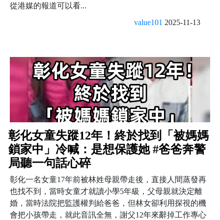
從港媒的報道可以看...
value101
2025-11-13
彰化女童失蹤12年！終於找到「被媽媽
鎖家中」冷喊：是想保護她 #爸爸奔警
局聽一句話心碎
彰化一名女童17年前被林姓母親帶走後，直接人間蒸發再
也找不到，當時女童才就讀小學5年級，父母親就決定離
婚，當時法院把監護權判給爸爸，但林女卻利用探視的機
會把小孩帶走，就此音訊全無，謝父12年來辭掉工作專心