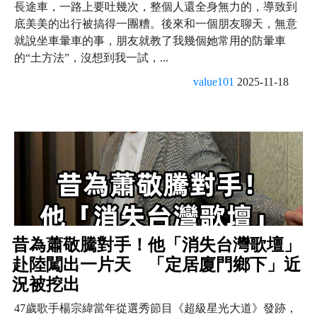
長途車，一路上要吐幾次，整個人還全身無力的，導致到
底美美的出行被搞得一團糟。後來和一個朋友聊天，無意
就說坐車暈車的事，朋友就教了我幾個她常用的防暈車
的“土方法”，沒想到我一試，...
value101
2025-11-18
昔為蕭敬騰對手！他「消失台灣歌壇」
赴陸闖出一片天 「定居廈門鄉下」近
況被挖出
47歲歌手楊宗緯當年從選秀節目《超級星光大道》發跡，