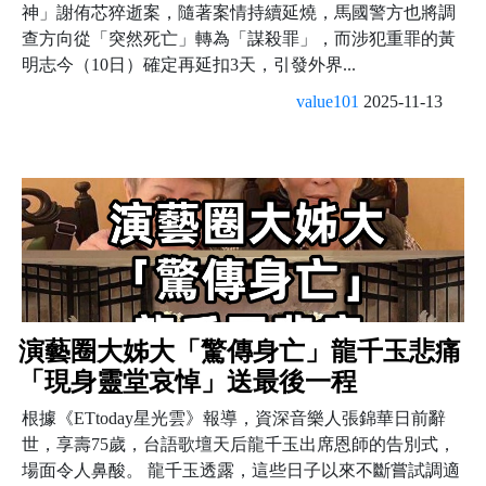
神」謝侑芯猝逝案，隨著案情持續延燒，馬國警方也將調
查方向從「突然死亡」轉為「謀殺罪」，而涉犯重罪的黃
明志今（10日）確定再延扣3天，引發外界...
value101
2025-11-13
演藝圈大姊大「驚傳身亡」龍千玉悲痛
「現身靈堂哀悼」送最後一程
根據《ETtoday星光雲》報導，資深音樂人張錦華日前辭
世，享壽75歲，台語歌壇天后龍千玉出席恩師的告別式，
場面令人鼻酸。 龍千玉透露，這些日子以來不斷嘗試調適