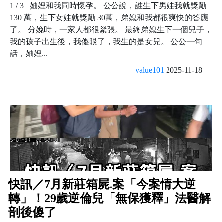
1 / 3 妯娌和我同時懷孕。 公公說，誰生下男娃我就獎勵
130 萬，生下女娃就獎勵 30萬，弟媳和我都很爽快的答應
了。 分娩時，一家人都很緊張。 最終弟媳生下一個兒子，
我的孩子出生後，我傻眼了，我生的是女兒。 公公一句
話，妯娌...
value101
2025-11-18
快訊／7月新莊箱屍.案「今案情大逆
轉」！29歲逆倫兒「無保獲釋」法醫解
剖後傻了