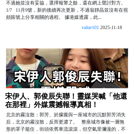
不過她並沒有妥協，選擇報警之餘，還在網上聲討對方。
1/7 11月9號，新的後續再次更新，不過翁靜晶並沒有在視
頻賬號上分享相關的過程。 據港媒透露，此...
value101
2025-11-18
宋伊人、郭俊辰失聯！靈媒哭喊「他還
在那裡」外媒震撼報導真相！
北京的霧沒散：郭芳、於朦朧與一座城市的沉默郭芳消失
后，北京的霧沒散，反而更濃了。 整座城市像被一層無
形的罩子籠住，街頭依舊車流滾滾，但空氣里彌漫的，不