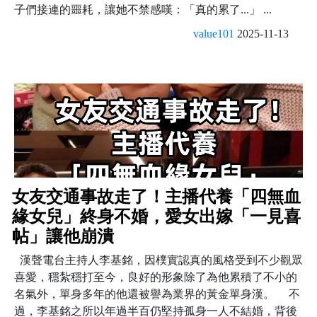
子們接連的噩耗，讓她不禁感嘆：「真的累了...」 ...
value101
2025-11-13
女友交通事故走了！主播代養「四無血
緣女兒」終身不婚，愛女出嫁「一見喜
帖」讓他崩潰
漢聲電台主持人李基銘，因樸實認真的風格受到不少觀眾
喜愛，穩紮穩打至今，良好的形象除了為他累積了不小的
名氣外，單身多年的他還被譽為業界的黃金單身漢。 不
過，李基銘之所以年過半百仍堅持孤身一人不結婚，背後