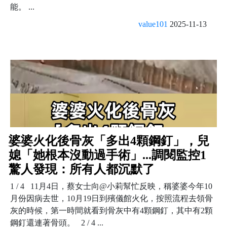
能。 ...
value101
2025-11-13
婆婆火化後骨灰「多出4顆鋼釘」，兒
媳「她根本沒動過手術」...調閱監控1
驚人發現：所有人都沉默了
1 / 4 11月4日，蔡女士向@小莉幫忙反映，稱婆婆今年10
月份因病去世，10月19日到殯儀館火化，按照流程去領骨
灰的時候，第一時間就看到骨灰中有4顆鋼釘，其中有2顆
鋼釘還連著骨頭。 2 / 4 ...